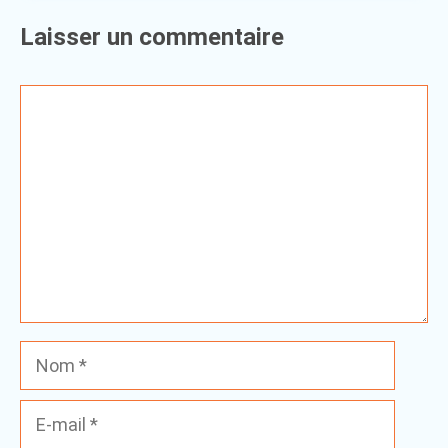
Laisser un commentaire
Commentaire
Nom
E-
mail